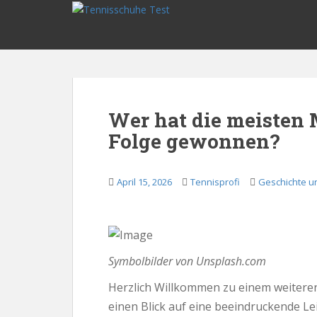
S
k
i
p
t
o
m
Wer hat die meisten 
a
Folge gewonnen?
i
n
c
April 15, 2026
Tennisprofi
Geschichte u
o
n
t
e
n
Symbolbilder von Unsplash.com
t
Herzlich Willkommen zu einem weitere
einen Blick auf eine beeindruckende Le