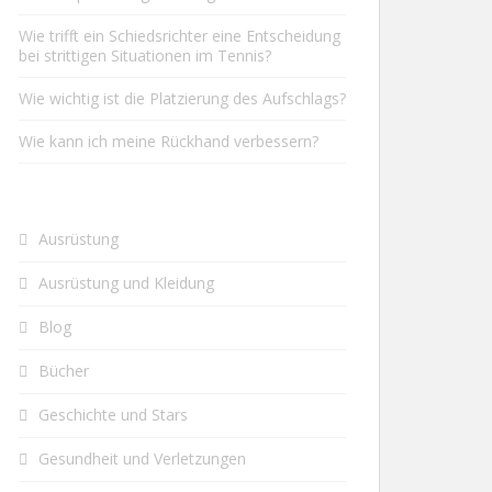
Wie trifft ein Schiedsrichter eine Entscheidung
bei strittigen Situationen im Tennis?
Wie wichtig ist die Platzierung des Aufschlags?
Wie kann ich meine Rückhand verbessern?
Ausrüstung
Ausrüstung und Kleidung
Blog
Bücher
Geschichte und Stars
Gesundheit und Verletzungen