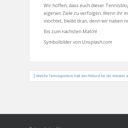
Wir hoffen, dass euch dieser Tennisblog
eigenen Ziele zu verfolgen. Wenn ihr m
möchtet, bleibt dran, denn wir haben 
Bis zum nächsten Match!
Symbolbilder von Unsplash.com
Beitrags-
Welche Tennisspielerin hält den Rekord für die meisten 
Navigation