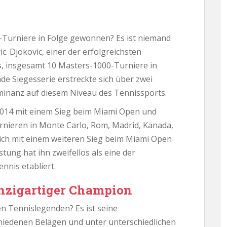
-Turniere in Folge gewonnen? Es ist niemand
. Djokovic, einer der erfolgreichsten
s, insgesamt 10 Masters-1000-Turniere in
e Siegesserie erstreckte sich über zwei
ominanz auf diesem Niveau des Tennissports.
 2014 mit einem Sieg beim Miami Open und
urnieren in Monte Carlo, Rom, Madrid, Kanada,
ßlich mit einem weiteren Sieg beim Miami Open
tung hat ihn zweifellos als eine der
nnis etabliert.
inzigartiger Champion
n Tennislegenden? Es ist seine
hiedenen Belägen und unter unterschiedlichen