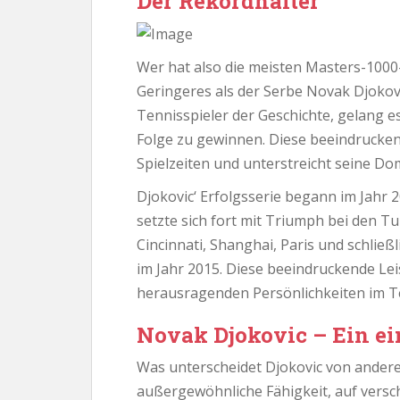
Der Rekordhalter
Wer hat also die meisten Masters-1000
Geringeres als der Serbe Novak Djokovic
Tennisspieler der Geschichte, gelang e
Folge zu gewinnen. Diese beeindruckend
Spielzeiten und unterstreicht seine D
Djokovic‘ Erfolgsserie begann im Jahr
setzte sich fort mit Triumph bei den T
Cincinnati, Shanghai, Paris und schlie
im Jahr 2015. Diese beeindruckende Leis
herausragenden Persönlichkeiten im Te
Novak Djokovic – Ein e
Was unterscheidet Djokovic von andere
außergewöhnliche Fähigkeit, auf versc