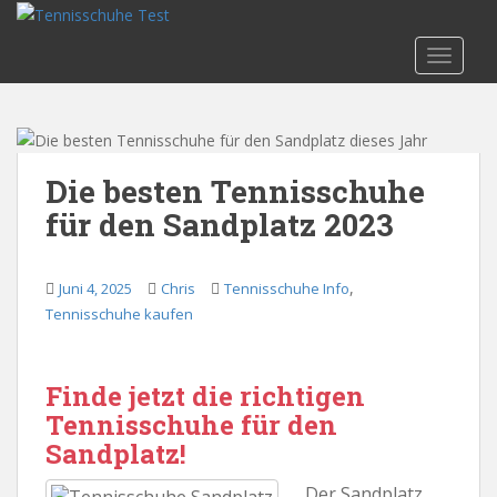
S
k
TOGGLE
i
p
t
o
m
Die besten Tennisschuhe
a
für den Sandplatz 2023
i
n
c
,
Juni 4, 2025
Chris
Tennisschuhe Info
o
Tennisschuhe kaufen
n
t
e
Finde jetzt die richtigen
n
Tennisschuhe für den
t
Sandplatz!
Der Sandplatz