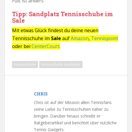
Fuß ist anders
Tipp: Sandplatz Tennisschuhe im
Sale
Mit etwas Glück findest du deine neuen
Tennisschuhe im
Sale
auf
Amazon
,
Tennispoint
oder bei
CenterCourt
.
tennisschuhe
tennisschuhe sandplatz
CHRIS
Chris ist auf der Mission allen Tennisfans
seine Liebe zu Tennisschuhen näher zu
bringen. Darüber hinaus schreibt er
Ratgeberartikel und berichtet über nützliche
Tennis Gadgets.