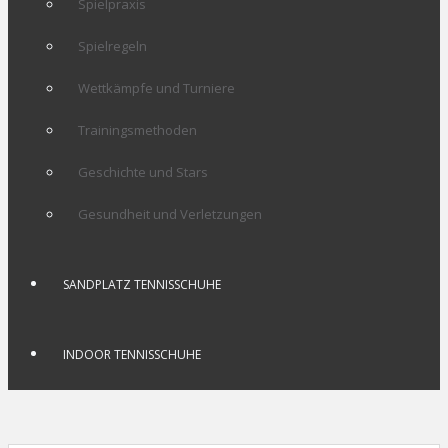
Spielpraxis
Spielregeln
Wettkämpfe und Turniere
Trainingsmethoden
Geschichte und Stars
Gesundheit und Verletzungen
SANDPLATZ TENNISSCHUHE
INDOOR TENNISSCHUHE