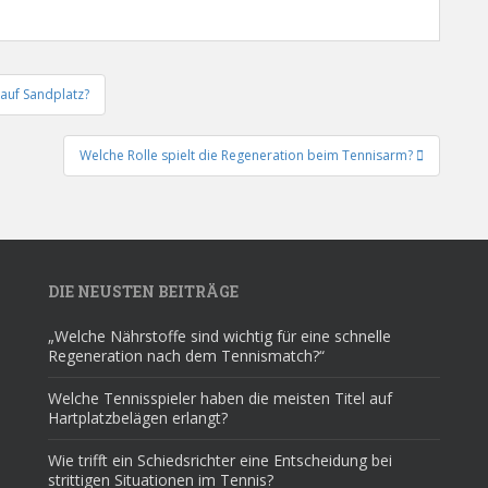
 auf Sandplatz?
Welche Rolle spielt die Regeneration beim Tennisarm?
DIE NEUSTEN BEITRÄGE
„Welche Nährstoffe sind wichtig für eine schnelle
Regeneration nach dem Tennismatch?“
Welche Tennisspieler haben die meisten Titel auf
Hartplatzbelägen erlangt?
Wie trifft ein Schiedsrichter eine Entscheidung bei
strittigen Situationen im Tennis?