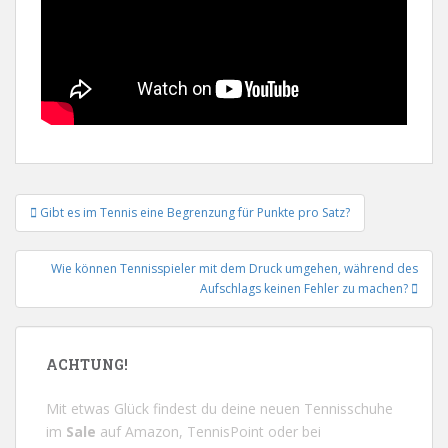
Beitrags-
Gibt es im Tennis eine Begrenzung für Punkte pro Satz?
Navigation
Wie können Tennisspieler mit dem Druck umgehen, während des
Aufschlags keinen Fehler zu machen?
ACHTUNG!
Mit etwas Glück findest du deine neuen Tennisschuhe
im
Sale
auf
Amazon
,
TennisPoint
oder bei