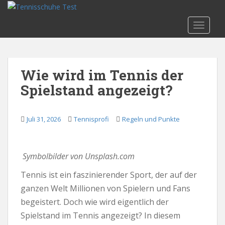
S
k
TOGGLE
i
p
t
o
Wie wird im Tennis der
m
Spielstand angezeigt?
a
i
n
Juli 31, 2026
Tennisprofi
Regeln und Punkte
c
o
n
Symbolbilder von Unsplash.com
t
e
Tennis ist ein faszinierender Sport, der auf der
n
ganzen Welt Millionen von Spielern und Fans
t
begeistert. Doch wie wird eigentlich der
Spielstand im Tennis angezeigt? In diesem