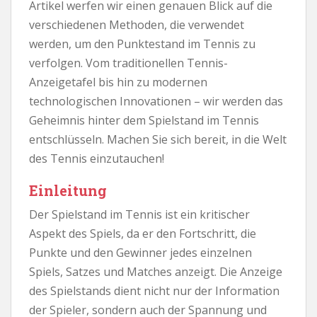
Artikel werfen wir einen genauen Blick auf die
verschiedenen Methoden, die verwendet
werden, um den Punktestand im Tennis zu
verfolgen. Vom traditionellen Tennis-
Anzeigetafel bis hin zu modernen
technologischen Innovationen – wir werden das
Geheimnis hinter dem Spielstand im Tennis
entschlüsseln. Machen Sie sich bereit, in die Welt
des Tennis einzutauchen!
Einleitung
Der Spielstand im Tennis ist ein kritischer
Aspekt des Spiels, da er den Fortschritt, die
Punkte und den Gewinner jedes einzelnen
Spiels, Satzes und Matches anzeigt. Die Anzeige
des Spielstands dient nicht nur der Information
der Spieler, sondern auch der Spannung und