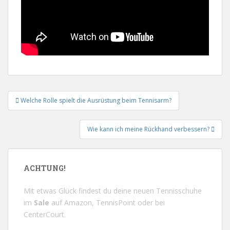
Beitrags-
Welche Rolle spielt die Ausrüstung beim Tennisarm?
Navigation
Wie kann ich meine Rückhand verbessern?
ACHTUNG!
Mit etwas Glück findest du deine neuen Tennisschuhe
im
Sale
auf
Amazon
,
TennisPoint
oder bei
CenterCourt
.