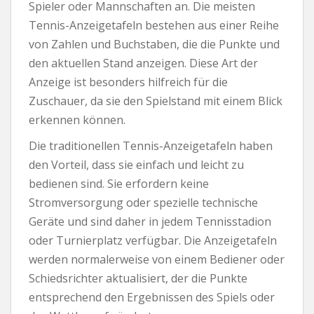
Spieler oder Mannschaften an. Die meisten
Tennis-Anzeigetafeln bestehen aus einer Reihe
von Zahlen und Buchstaben, die die Punkte und
den aktuellen Stand anzeigen. Diese Art der
Anzeige ist besonders hilfreich für die
Zuschauer, da sie den Spielstand mit einem Blick
erkennen können.
Die traditionellen Tennis-Anzeigetafeln haben
den Vorteil, dass sie einfach und leicht zu
bedienen sind. Sie erfordern keine
Stromversorgung oder spezielle technische
Geräte und sind daher in jedem Tennisstadion
oder Turnierplatz verfügbar. Die Anzeigetafeln
werden normalerweise von einem Bediener oder
Schiedsrichter aktualisiert, der die Punkte
entsprechend den Ergebnissen des Spiels oder