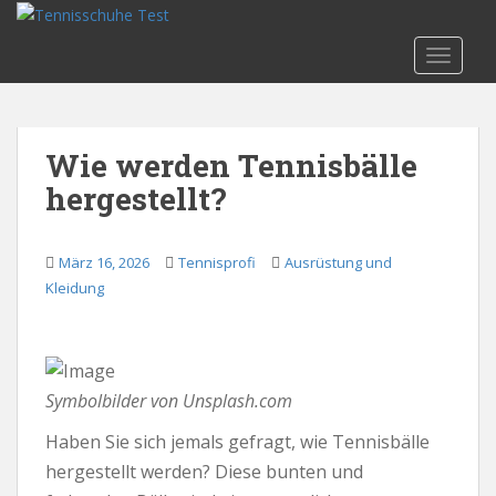
S
k
TOGGLE
i
p
t
o
Wie werden Tennisbälle
m
hergestellt?
a
i
n
März 16, 2026
Tennisprofi
Ausrüstung und
c
Kleidung
o
n
t
e
n
Symbolbilder von Unsplash.com
t
Haben Sie sich jemals gefragt, wie Tennisbälle
hergestellt werden? Diese bunten und