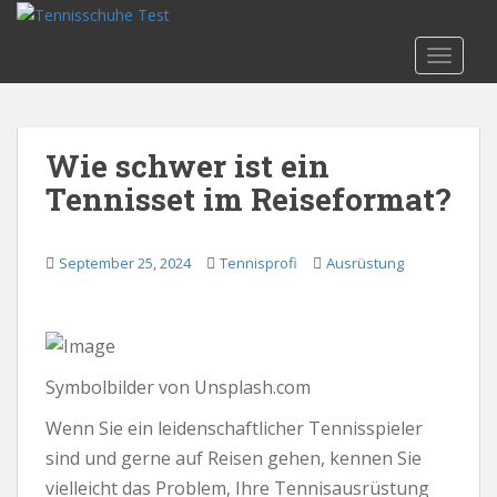
S
k
TOGGLE
i
p
t
o
Wie schwer ist ein
m
Tennisset im Reiseformat?
a
i
n
September 25, 2024
Tennisprofi
Ausrüstung
c
o
n
t
e
Symbolbilder von Unsplash.com
n
t
Wenn Sie ein leidenschaftlicher Tennisspieler
sind und gerne auf Reisen gehen, kennen Sie
vielleicht das Problem, Ihre Tennisausrüstung