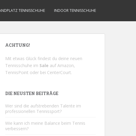
ANDPLATZ TENNISSCHUHE
INDOOR TENNISSCHUHE
ACHTUNG!
Mit etwas Glück findest du deine neuen
Tennisschuhe im
Sale
auf
Amazon
,
TennisPoint
oder bei
CenterCourt
.
DIE NEUSTEN BEITRÄGE
Wer sind die aufstrebenden Talente im
professionellen Tennissport?
Wie kann ich meine Balance beim Tennis
verbessern?