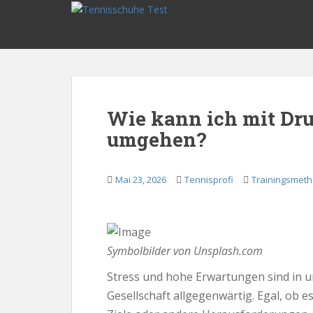
S
k
i
p
t
o
m
Wie kann ich mit Dr
a
umgehen?
i
n
c
Mai 23, 2026
Tennisprofi
Trainingsmet
o
n
t
e
n
Symbolbilder von Unsplash.com
t
Stress und hohe Erwartungen sind in u
Gesellschaft allgegenwärtig. Egal, ob e