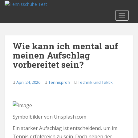
S
k
TOGGLE
i
p
t
o
Wie kann ich mental auf
m
meinen Aufschlag
a
i
vorbereitet sein?
n
c
o
April 24, 2026
Tennisprofi
Technik und Taktik
n
t
e
n
Symbolbilder von Unsplash.com
t
Ein starker Aufschlag ist entscheidend, um im
Tennis erfolgreich zu sein. Doch neben der