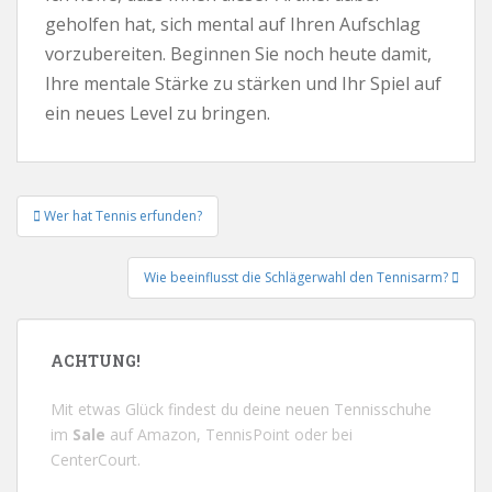
geholfen hat, sich mental auf Ihren Aufschlag
vorzubereiten. Beginnen Sie noch heute damit,
Ihre mentale Stärke zu stärken und Ihr Spiel auf
ein neues Level zu bringen.
Beitrags-
Wer hat Tennis erfunden?
Navigation
Wie beeinflusst die Schlägerwahl den Tennisarm?
ACHTUNG!
Mit etwas Glück findest du deine neuen Tennisschuhe
im
Sale
auf
Amazon
,
TennisPoint
oder bei
CenterCourt
.