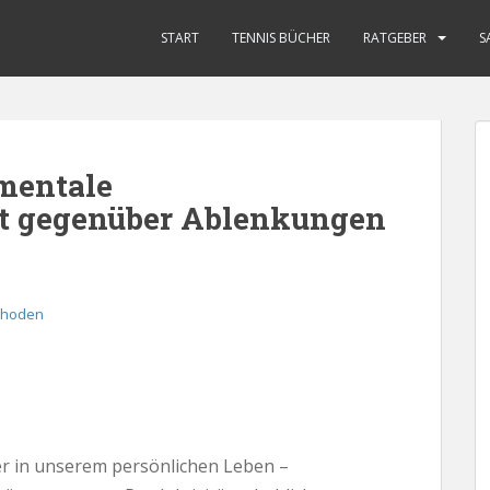
START
TENNIS BÜCHER
RATGEBER
S
mentale
t gegenüber Ablenkungen
thoden
der in unserem persönlichen Leben –