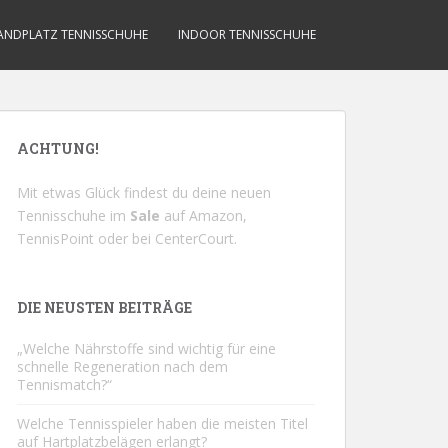
ANDPLATZ TENNISSCHUHE
INDOOR TENNISSCHUHE
ACHTUNG!
Mit etwas Glück findest du deine neuen
Tennisschuhe im
Sale
auf
Amazon
,
TennisPoint
oder bei
CenterCourt
.
DIE NEUSTEN BEITRÄGE
„Welche Nährstoffe sind wichtig für eine
schnelle Regeneration nach dem
Tennismatch?“
Welche Tennisspieler haben die meisten Titel
auf Hartplatzbelägen erlangt?