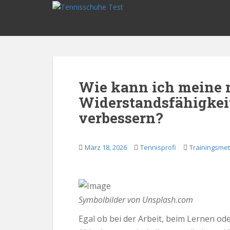
S
k
i
p
t
o
m
Wie kann ich meine 
a
Widerstandsfähigkei
i
n
verbessern?
c
o
n
März 18, 2026
Tennisprofi
Trainingsme
t
e
n
t
Symbolbilder von Unsplash.com
Egal ob bei der Arbeit, beim Lernen o