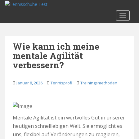
S
k
TOGGLE
i
p
t
o
Wie kann ich meine
m
mentale Agilität
a
i
verbessern?
n
c
o
Januar 8, 2026
Tennisprofi
Trainingsmethoden
n
t
e
n
Mentale Agilität ist ein wertvolles Gut in unserer
t
heutigen schnelllebigen Welt. Sie ermöglicht es
uns, flexibel auf Veränderungen zu reagieren,