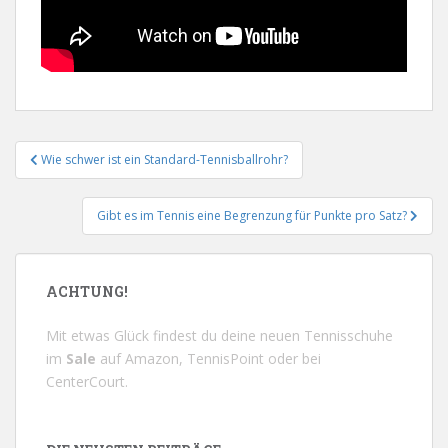
Beitrags-
Wie schwer ist ein Standard-Tennisballrohr?
Navigation
Gibt es im Tennis eine Begrenzung für Punkte pro Satz?
ACHTUNG!
Mit etwas Glück findest du deine neuen Tennisschuhe
im
Sale
auf
Amazon
,
TennisPoint
oder bei
CenterCourt
.