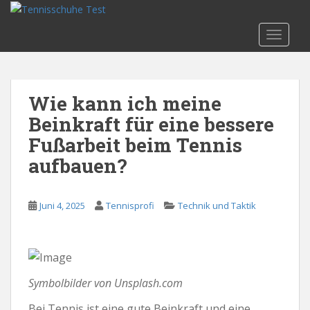
S
k
TOGGLE
i
p
t
o
Wie kann ich meine
m
Beinkraft für eine bessere
a
i
Fußarbeit beim Tennis
n
aufbauen?
c
o
n
Juni 4, 2025
Tennisprofi
Technik und Taktik
t
e
n
t
Symbolbilder von Unsplash.com
Bei Tennis ist eine gute Beinkraft und eine