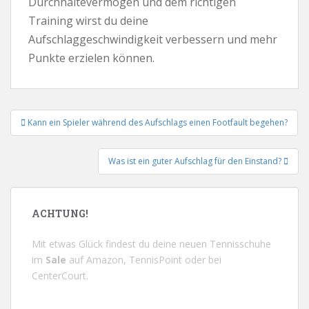
Durchhaltevermögen und dem richtigen
Training wirst du deine
Aufschlaggeschwindigkeit verbessern und mehr
Punkte erzielen können.
Beitrags-
Kann ein Spieler während des Aufschlags einen Footfault begehen?
Navigation
Was ist ein guter Aufschlag für den Einstand?
ACHTUNG!
Mit etwas Glück findest du deine neuen Tennisschuhe
im
Sale
auf
Amazon
,
TennisPoint
oder bei
CenterCourt
.