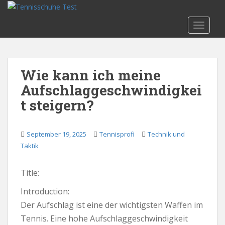
S
k
TOGGLE
i
p
t
o
Wie kann ich meine
m
Aufschlaggeschwindigkei
a
i
t steigern?
n
c
o
September 19, 2025
Tennisprofi
Technik und
n
Taktik
t
e
Title:
n
t
Introduction:
Der Aufschlag ist eine der wichtigsten Waffen im
Tennis. Eine hohe Aufschlaggeschwindigkeit