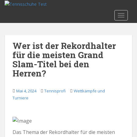
S
k
TOGGLE
i
p
t
o
Wer ist der Rekordhalter
m
für die meisten Grand
a
i
Slam-Titel bei den
n
Herren?
c
o
n
Mai 4, 2024
Tennisprofi
Wettkämpfe und
t
Turniere
e
n
t
Das Thema der Rekordhalter für die meisten