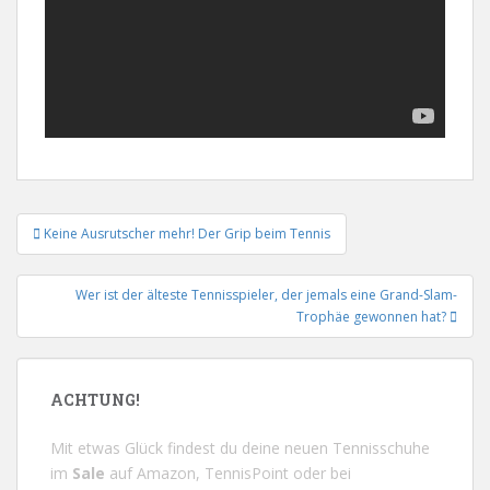
Beitrags-
Keine Ausrutscher mehr! Der Grip beim Tennis
Navigation
Wer ist der älteste Tennisspieler, der jemals eine Grand-Slam-
Trophäe gewonnen hat?
ACHTUNG!
Mit etwas Glück findest du deine neuen Tennisschuhe
im
Sale
auf
Amazon
,
TennisPoint
oder bei