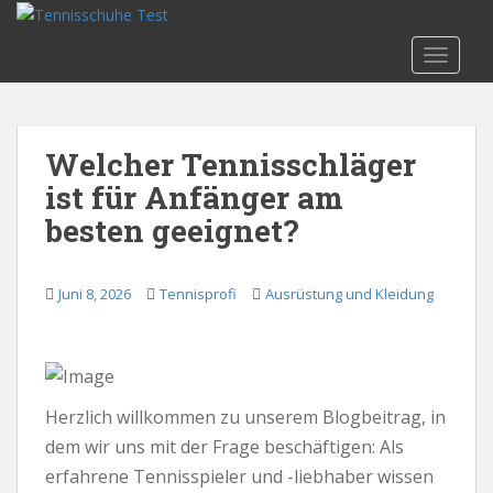
S
k
TOGGLE
i
p
t
o
Welcher Tennisschläger
m
ist für Anfänger am
a
i
besten geeignet?
n
c
o
Juni 8, 2026
Tennisprofi
Ausrüstung und Kleidung
n
t
e
n
Herzlich willkommen zu unserem Blogbeitrag, in
t
dem wir uns mit der Frage beschäftigen: Als
erfahrene Tennisspieler und -liebhaber wissen