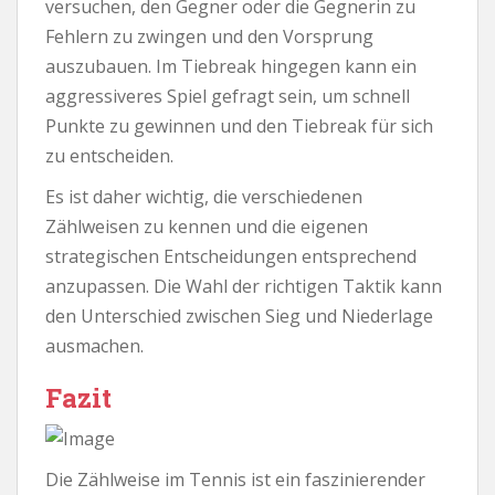
versuchen, den Gegner oder die Gegnerin zu
Fehlern zu zwingen und den Vorsprung
auszubauen. Im Tiebreak hingegen kann ein
aggressiveres Spiel gefragt sein, um schnell
Punkte zu gewinnen und den Tiebreak für sich
zu entscheiden.
Es ist daher wichtig, die verschiedenen
Zählweisen zu kennen und die eigenen
strategischen Entscheidungen entsprechend
anzupassen. Die Wahl der richtigen Taktik kann
den Unterschied zwischen Sieg und Niederlage
ausmachen.
Fazit
Die Zählweise im Tennis ist ein faszinierender