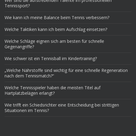
Wer sind die aufstrebenden Talente im professionellen
Tennissport?
Wie kann ich meine Balance beim Tennis verbessern?
Welche Taktiken kann ich beim Aufschlag einsetzen?
Welche Schläge eignen sich am besten für schnelle
Gegenangriffe?
Wie schwer ist ein Tennisball im Kindertraining?
„Welche Nährstoffe sind wichtig für eine schnelle Regeneration
nach dem Tennismatch?“
Welche Tennisspieler haben die meisten Titel auf
Hartplatzbelägen erlangt?
Wie trifft ein Schiedsrichter eine Entscheidung bei strittigen
Situationen im Tennis?