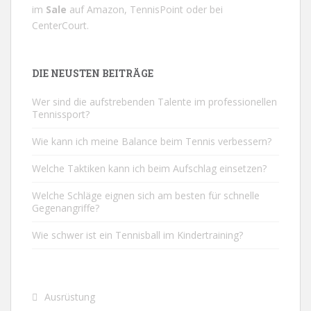
im
Sale
auf
Amazon
,
TennisPoint
oder bei
CenterCourt
.
DIE NEUSTEN BEITRÄGE
Wer sind die aufstrebenden Talente im professionellen
Tennissport?
Wie kann ich meine Balance beim Tennis verbessern?
Welche Taktiken kann ich beim Aufschlag einsetzen?
Welche Schläge eignen sich am besten für schnelle
Gegenangriffe?
Wie schwer ist ein Tennisball im Kindertraining?
Ausrüstung