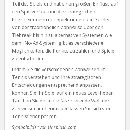
Teil des Spiels und hat einen großen Einfluss auf
den Spielverlauf und die strategischen
Entscheidungen der Spielerinnen und Spieler.
Von der traditionellen Zählweise über den
Tiebreak bis hin zu alternativen Systemen wie
dem „No-Ad-System“ gibt es verschiedene
Möglichkeiten, die Punkte zu zählen und Spiele
zu entscheiden.
Indem Sie die verschiedenen Zählweisen im
Tennis verstehen und Ihre strategischen
Entscheidungen entsprechend anpassen,
können Sie Ihr Spiel auf ein neues Level heben.
Tauchen Sie ein in die faszinierende Welt der
Zählweisen im Tennis und lassen Sie sich vom
Tennisfieber packen!
Symbolbilder von Unsplash.com