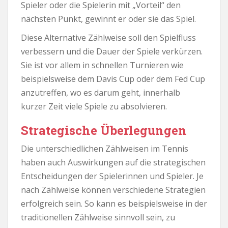
Spieler oder die Spielerin mit „Vorteil“ den
nächsten Punkt, gewinnt er oder sie das Spiel.
Diese Alternative Zählweise soll den Spielfluss
verbessern und die Dauer der Spiele verkürzen.
Sie ist vor allem in schnellen Turnieren wie
beispielsweise dem Davis Cup oder dem Fed Cup
anzutreffen, wo es darum geht, innerhalb
kurzer Zeit viele Spiele zu absolvieren.
Strategische Überlegungen
Die unterschiedlichen Zählweisen im Tennis
haben auch Auswirkungen auf die strategischen
Entscheidungen der Spielerinnen und Spieler. Je
nach Zählweise können verschiedene Strategien
erfolgreich sein. So kann es beispielsweise in der
traditionellen Zählweise sinnvoll sein, zu