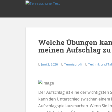
S
k
i
p
t
o
m
Welche Übungen kan
a
meinen Aufschlag zu
i
n
c
Juni 2, 2026
Tennisprofi
Technik und Tak
o
n
t
e
n
Der Aufschlag ist eine der wichtigsten 
t
kann den Unterschied zwischen einem
Aufschlagspiel ausmachen. Wenn Sie Ih