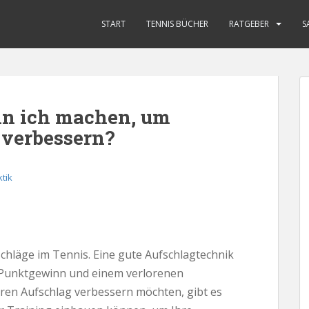
START
TENNIS BÜCHER
RATGEBER
S
n ich machen, um
 verbessern?
tik
Schläge im Tennis. Eine gute Aufschlagtechnik
 Punktgewinn und einem verlorenen
ren Aufschlag verbessern möchten, gibt es