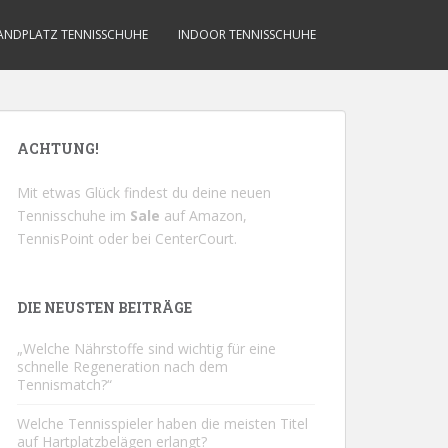
ANDPLATZ TENNISSCHUHE
INDOOR TENNISSCHUHE
ACHTUNG!
Mit etwas Glück findest du deine neuen
Tennisschuhe im
Sale
auf
Amazon
,
TennisPoint
oder bei
CenterCourt
.
DIE NEUSTEN BEITRÄGE
„Welche Nährstoffe sind wichtig für eine
schnelle Regeneration nach dem
Tennismatch?“
Welche Tennisspieler haben die meisten Titel
auf Hartplatzbelägen erlangt?