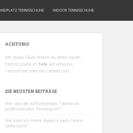
ANDPLATZ TENNISSCHUHE
INDOOR TENNISSCHUHE
ACHTUNG!
Mit etwas Glück findest du deine neuen
Tennisschuhe im
Sale
auf
Amazon
,
TennisPoint
oder bei
CenterCourt
.
DIE NEUSTEN BEITRÄGE
Wer sind die aufstrebenden Talente im
professionellen Tennissport?
Wie kann ich meine Balance beim Tennis
verbessern?