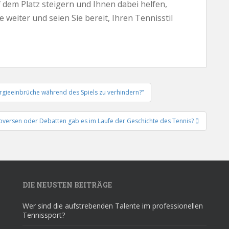
 dem Platz steigern und Ihnen dabei helfen,
weiter und seien Sie bereit, Ihren Tennisstil
rgieeinbrüche während des Spiels zu verhindern?“
oversen oder Debatten gab es im Laufe der Geschichte des Tennis?
DIE NEUSTEN BEITRÄGE
Wer sind die aufstrebenden Talente im professionellen
Tennissport?