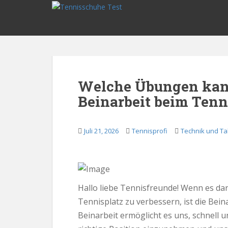
S
k
i
p
t
o
m
Welche Übungen kan
a
Beinarbeit beim Tenn
i
n
c
Juli 21, 2026
Tennisprofi
Technik und Ta
o
n
t
e
n
Hallo liebe Tennisfreunde! Wenn es da
t
Tennisplatz zu verbessern, ist die Bein
Beinarbeit ermöglicht es uns, schnell u