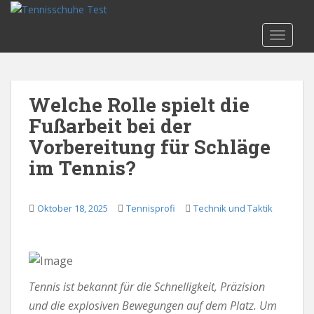
S
k
TOGGLE
i
p
t
o
Welche Rolle spielt die
m
Fußarbeit bei der
a
i
Vorbereitung für Schläge
n
im Tennis?
c
o
n
Oktober 18, 2025
Tennisprofi
Technik und Taktik
t
e
n
t
Tennis ist bekannt für die Schnelligkeit, Präzision
und die explosiven Bewegungen auf dem Platz. Um