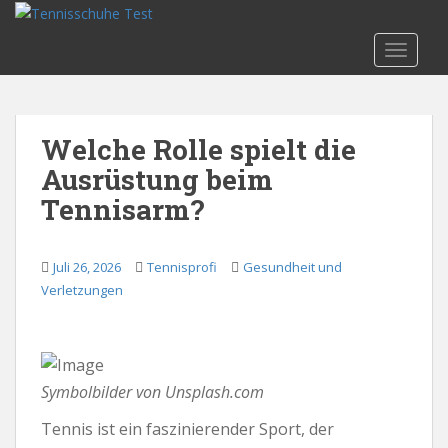
S
k
TOGGLE
i
p
t
o
Welche Rolle spielt die
m
Ausrüstung beim
a
i
Tennisarm?
n
c
o
Juli 26, 2026
Tennisprofi
Gesundheit und
n
Verletzungen
t
e
n
t
Symbolbilder von Unsplash.com
Tennis ist ein faszinierender Sport, der