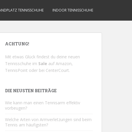
ANDPLATZ TENNISSCHUHE
INDOOR TENNISSCHUHE
ACHTUNG!
Mit etwas Glück findest du deine neuen
Tennisschuhe im
Sale
auf
Amazon
,
TennisPoint
oder bei
CenterCourt
.
DIE NEUSTEN BEITRÄGE
Wie kann man einen Tennisarm effektiv
vorbeugen?
Welche Arten von Armverletzungen sind beim
Tennis am häufigsten?