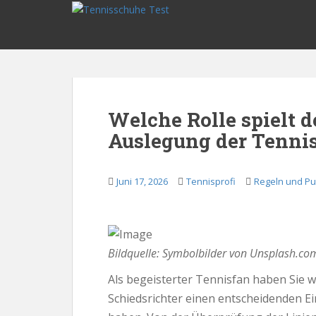
S
k
i
p
t
o
m
Welche Rolle spielt d
a
Auslegung der Tenni
i
n
c
Juni 17, 2026
Tennisprofi
Regeln und Pu
o
n
t
e
n
Bildquelle: Symbolbilder von Unsplash.co
t
Als begeisterter Tennisfan haben Sie w
Schiedsrichter einen entscheidenden Ei