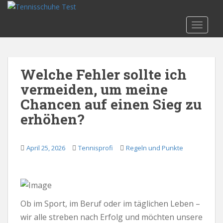
S
k
TOGGLE
i
p
t
o
Welche Fehler sollte ich
m
vermeiden, um meine
a
i
Chancen auf einen Sieg zu
n
erhöhen?
c
o
n
April 25, 2026
Tennisprofi
Regeln und Punkte
t
e
n
t
Ob im Sport, im Beruf oder im täglichen Leben –
wir alle streben nach Erfolg und möchten unsere