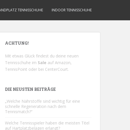
ANDPLATZ TENNISSCHUHE
INDOOR TENNISSCHUHE
ACHTUNG!
Mit etwas Glück findest du deine neuen
Tennisschuhe im
Sale
auf
Amazon
,
TennisPoint
oder bei
CenterCourt
.
DIE NEUSTEN BEITRÄGE
„Welche Nährstoffe sind wichtig für eine
schnelle Regeneration nach dem
Tennismatch?“
Welche Tennisspieler haben die meisten Titel
auf Hartplatzbelägen erlangt?