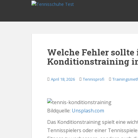
S
k
i
p
t
o
m
Welche Fehler sollte
a
Konditionstraining 
i
n
c
April 18, 2026
Tennisprofi
Trainingsme
o
n
t
e
n
Bildquelle:
Unsplash.com
t
Das Konditionstraining spielt eine wich
Tennisspielers oder einer Tennisspieleri