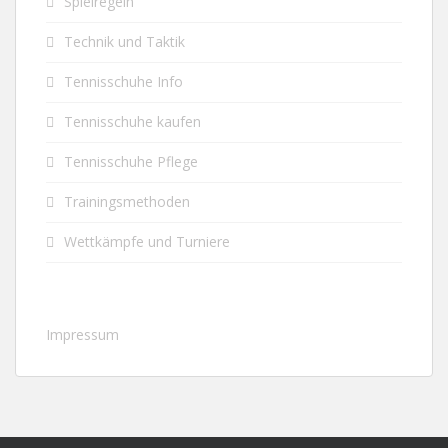
Spielregeln
Technik und Taktik
Tennisschuhe Info
Tennisschuhe kaufen
Tennisschuhe Pflege
Trainingsmethoden
Wettkämpfe und Turniere
Impressum