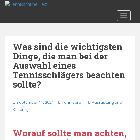
S
k
TOGGLE
i
p
t
o
Was sind die wichtigsten
m
Dinge, die man bei der
a
i
Auswahl eines
n
Tennisschlägers beachten
c
sollte?
o
n
t
September 11, 2024
Tennisprofi
Ausrüstung und
e
Kleidung
n
t
Worauf sollte man achten,