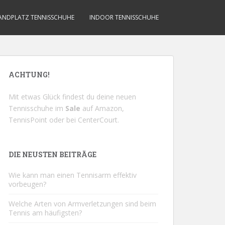
ANDPLATZ TENNISSCHUHE
INDOOR TENNISSCHUHE
ACHTUNG!
Mit etwas Glück findest du deine neuen
Tennisschuhe im
Sale
auf
Amazon
,
TennisPoint
oder bei
CenterCourt
.
DIE NEUSTEN BEITRÄGE
Wie kann man einen Tennisarm effektiv
vorbeugen?
Welche Arten von Armverletzungen sind beim
Tennis am häufigsten?