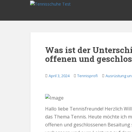
S
k
i
p
t
o
m
Was ist der Untersch
a
offenen und geschlo
i
n
c
April 3, 2024
Tennisprofi
Ausrüstung un
o
n
t
e
n
Hallo liebe Tennisfreunde! Herzlich 
t
das Thema Tennis. Heute möchte ich mi
offenen und geschlossenen Besaitung 