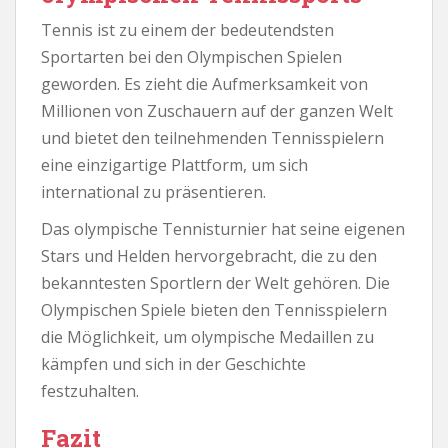
Tennis ist zu einem der bedeutendsten
Sportarten bei den Olympischen Spielen
geworden. Es zieht die Aufmerksamkeit von
Millionen von Zuschauern auf der ganzen Welt
und bietet den teilnehmenden Tennisspielern
eine einzigartige Plattform, um sich
international zu präsentieren.
Das olympische Tennisturnier hat seine eigenen
Stars und Helden hervorgebracht, die zu den
bekanntesten Sportlern der Welt gehören. Die
Olympischen Spiele bieten den Tennisspielern
die Möglichkeit, um olympische Medaillen zu
kämpfen und sich in der Geschichte
festzuhalten.
Fazit