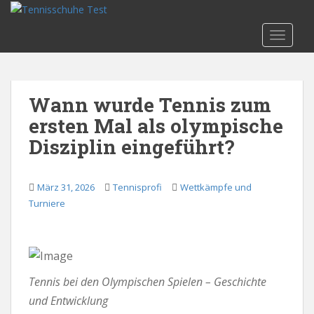
S
k
TOGGLE
i
p
t
o
Wann wurde Tennis zum
m
ersten Mal als olympische
a
i
Disziplin eingeführt?
n
c
o
März 31, 2026
Tennisprofi
Wettkämpfe und
n
Turniere
t
e
n
t
Tennis bei den Olympischen Spielen – Geschichte
und Entwicklung