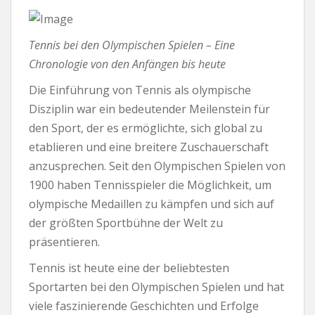
Tennis bei den Olympischen Spielen – Eine
Chronologie von den Anfängen bis heute
Die Einführung von Tennis als olympische
Disziplin war ein bedeutender Meilenstein für
den Sport, der es ermöglichte, sich global zu
etablieren und eine breitere Zuschauerschaft
anzusprechen. Seit den Olympischen Spielen von
1900 haben Tennisspieler die Möglichkeit, um
olympische Medaillen zu kämpfen und sich auf
der größten Sportbühne der Welt zu
präsentieren.
Tennis ist heute eine der beliebtesten
Sportarten bei den Olympischen Spielen und hat
viele faszinierende Geschichten und Erfolge