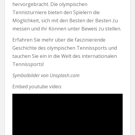
hervorgebracht. Die olympischen
Tennisturniere bieten den Spielern die
Möglichkeit, sich mit den Besten der Besten zu
messen und ihr Können unter Beweis zu stellen.
Erfahren Sie mehr über die faszinierende
Geschichte des olympischen Tennissports und
tauchen Sie ein in die Welt des internationalen
Tennissports!
Symbolbilder von Unsplash.com
Embed youtube video: