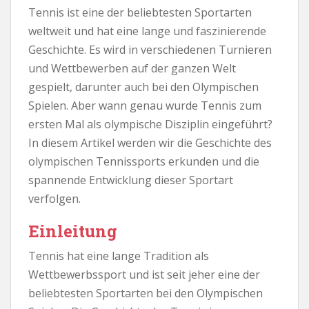
Tennis ist eine der beliebtesten Sportarten
weltweit und hat eine lange und faszinierende
Geschichte. Es wird in verschiedenen Turnieren
und Wettbewerben auf der ganzen Welt
gespielt, darunter auch bei den Olympischen
Spielen. Aber wann genau wurde Tennis zum
ersten Mal als olympische Disziplin eingeführt?
In diesem Artikel werden wir die Geschichte des
olympischen Tennissports erkunden und die
spannende Entwicklung dieser Sportart
verfolgen.
Einleitung
Tennis hat eine lange Tradition als
Wettbewerbssport und ist seit jeher eine der
beliebtesten Sportarten bei den Olympischen