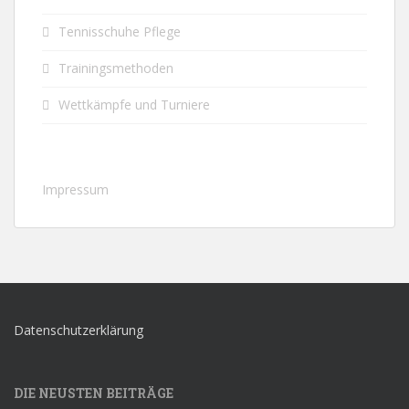
Tennisschuhe Pflege
Trainingsmethoden
Wettkämpfe und Turniere
Impressum
Datenschutzerklärung
DIE NEUSTEN BEITRÄGE