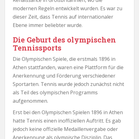
modernen Regeln entwickelt wurden. Es war zu
dieser Zeit, dass Tennis auf internationaler
Ebene immer beliebter wurde.
Die Geburt des olympischen
Tennissports
Die Olympischen Spiele, die erstmals 1896 in
Athen stattfanden, waren eine Plattform für die
Anerkennung und Förderung verschiedener
Sportarten. Tennis wurde jedoch zunächst nicht
als Teil des olympischen Programms
aufgenommen.
Erst bei den Olympischen Spielen 1896 in Athen
hatte Tennis einen inoffiziellen Auftritt. Es gab
jedoch keine offizielle Medaillenvergabe oder
Anerkennung als olympische Disziplin. Das