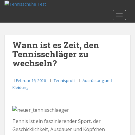
S
k
TOGGLE
i
p
t
o
Wann ist es Zeit, den
m
Tennisschläger zu
a
i
wechseln?
n
c
o
Februar 16, 2026
Tennisprofi
Ausrüstung und
n
Kleidung
t
e
n
t
Tennis ist ein faszinierender Sport, der
Geschicklichkeit, Ausdauer und Köpfchen