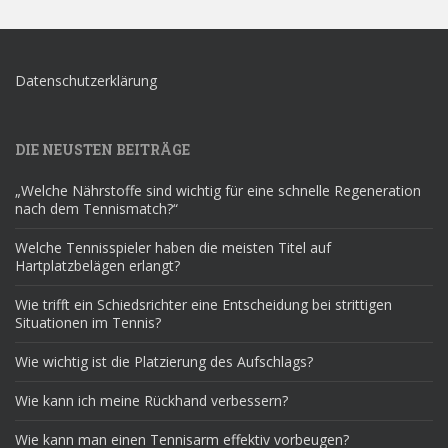
Datenschutzerklärung
DIE NEUSTEN BEITRÄGE
„Welche Nährstoffe sind wichtig für eine schnelle Regeneration
nach dem Tennismatch?“
Welche Tennisspieler haben die meisten Titel auf
Hartplatzbelägen erlangt?
Wie trifft ein Schiedsrichter eine Entscheidung bei strittigen
Situationen im Tennis?
Wie wichtig ist die Platzierung des Aufschlags?
Wie kann ich meine Rückhand verbessern?
Wie kann man einen Tennisarm effektiv vorbeugen?