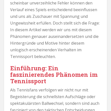
scheinbar unverzeihliche Fehler können den
Verlauf eines Spiels entscheidend beeinflussen
und uns als Zuschauer mit Spannung und
Ungewissheit erfüllen. Doch stellt sich die Frage:
In diesem Artikel werden wir uns mit diesem
Phänomen genauer auseinandersetzen und die
Hintergründe und Motive hinter diesem
unlogisch erscheinenden Verhalten im
Tennissport beleuchten.
Einführung: Ein
faszinierendes Phänomen im
Tennissport
Als Tennisfans verfolgen wir nicht nur mit
Begeisterung die schnellsten Aufschläge oder
spektakulärsten Ballwechsel, sondern sind auch
fasziniert von den taktischen Entscheidungen,