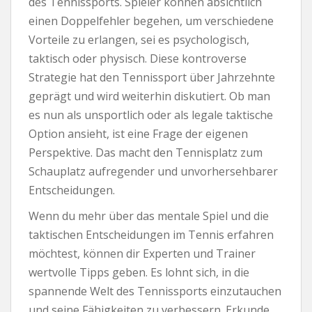
des Tennissports. Spieler können absichtlich
einen Doppelfehler begehen, um verschiedene
Vorteile zu erlangen, sei es psychologisch,
taktisch oder physisch. Diese kontroverse
Strategie hat den Tennissport über Jahrzehnte
geprägt und wird weiterhin diskutiert. Ob man
es nun als unsportlich oder als legale taktische
Option ansieht, ist eine Frage der eigenen
Perspektive. Das macht den Tennisplatz zum
Schauplatz aufregender und unvorhersehbarer
Entscheidungen.
Wenn du mehr über das mentale Spiel und die
taktischen Entscheidungen im Tennis erfahren
möchtest, können dir Experten und Trainer
wertvolle Tipps geben. Es lohnt sich, in die
spannende Welt des Tennissports einzutauchen
und seine Fähigkeiten zu verbessern. Erkunde