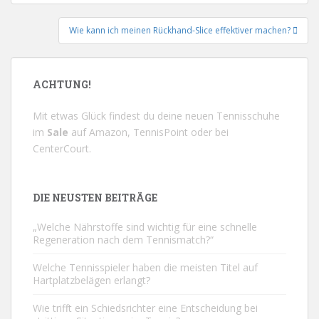
Wie kann ich meinen Rückhand-Slice effektiver machen?
ACHTUNG!
Mit etwas Glück findest du deine neuen Tennisschuhe
im
Sale
auf
Amazon
,
TennisPoint
oder bei
CenterCourt
.
DIE NEUSTEN BEITRÄGE
„Welche Nährstoffe sind wichtig für eine schnelle
Regeneration nach dem Tennismatch?“
Welche Tennisspieler haben die meisten Titel auf
Hartplatzbelägen erlangt?
Wie trifft ein Schiedsrichter eine Entscheidung bei