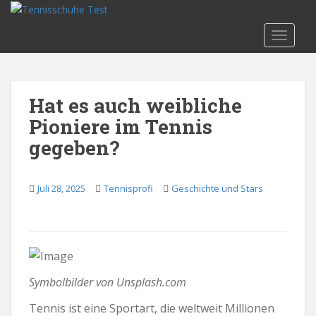
S
k
TOGGLE
i
p
t
o
Hat es auch weibliche
m
Pioniere im Tennis
a
i
gegeben?
n
c
o
Juli 28, 2025
Tennisprofi
Geschichte und Stars
n
t
e
n
t
Symbolbilder von Unsplash.com
Tennis ist eine Sportart, die weltweit Millionen