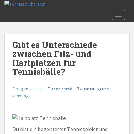
S
k
TOGGLE
i
p
t
o
Gibt es Unterschiede
m
zwischen Filz- und
a
i
Hartplätzen für
n
Tennisbälle?
c
o
n
August 29, 2023
Tennisprofi
Ausrüstung und
t
Kleidung
e
n
t
Du bist ein begeisterter Tennisspieler und