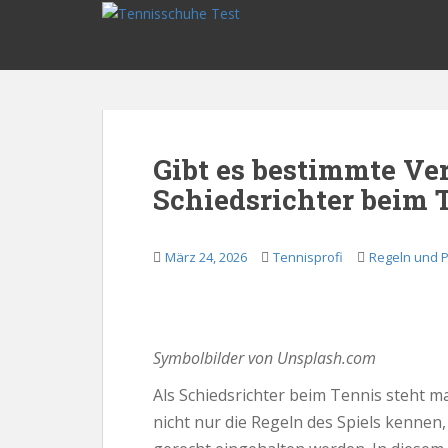
S
k
i
p
t
o
m
Gibt es bestimmte Ver
a
Schiedsrichter beim 
i
n
c
März 24, 2026
Tennisprofi
Regeln und 
o
n
t
e
n
Symbolbilder von Unsplash.com
t
Als Schiedsrichter beim Tennis steht
nicht nur die Regeln des Spiels kennen,