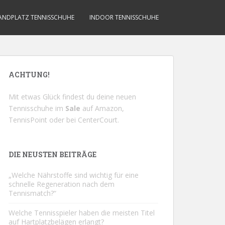
ANDPLATZ TENNISSCHUHE
INDOOR TENNISSCHUHE
ACHTUNG!
Mit etwas Glück findest du deine neuen
Tennisschuhe im
Sale
auf
Amazon
,
TennisPoint
oder bei
CenterCourt
.
DIE NEUSTEN BEITRÄGE
„Welche Nährstoffe sind wichtig für eine
schnelle Regeneration nach dem
Tennismatch?“
Welche Tennisspieler haben die meisten Titel
auf Hartplatzbelägen erlangt?