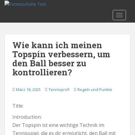
S
k
TOGGLE
i
p
t
o
Wie kann ich meinen
m
Topspin verbessern, um
a
i
den Ball besser zu
n
kontrollieren?
c
o
n
März 18, 2025
Tennisprofi
Regeln und Punkte
t
e
Title:
n
t
Introduction:
Der Topspin ist eine wichtige Technik im
Tennisspiel, die es dir ermöglicht, den Ball mit